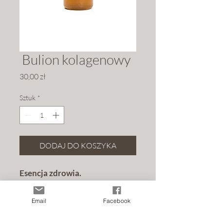
​ Bulion kolagenowy
Cena
30,00 zł
Sztuk
*
DODAJ DO KOSZYKA
Esencja zdrowia.
Gotowany powoli, zgodnie z 
Email
Facebook
tradycyjną recepturą, nasz bulion 