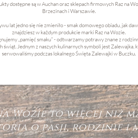
kty dostępne są w Auchan oraz sklepach firmowych Raz na Woz
Brzezinach i Warszawie.
wu lat jedno się nie zmieniło - smak domowego obiadu, jak dawn
znajdziesz w każdym produkcie marki Raz na Wozie.
gnujemy „pamięć smaku” - odtwarzamy potrawy znane z rodzinn
h świąt. Jednym z naszych kulinarnych symboli jest Zalewajka, 
serwowaliśmy podczas lokalnego Święta Zalewajki w Buczku.
na Wozie to więcej niż m
toria o pasji, rodzinie i 