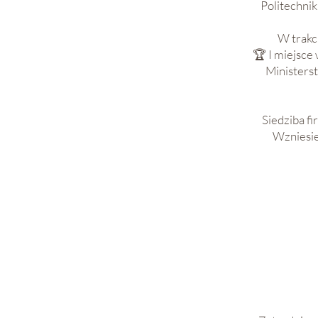
Politechnik
​W trakc
🏆 I miejsc
Ministers
Siedziba f
Wzniesie