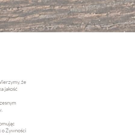
Wierzymy, że
a jakość
oczesnym
.
romując
k o Żywności