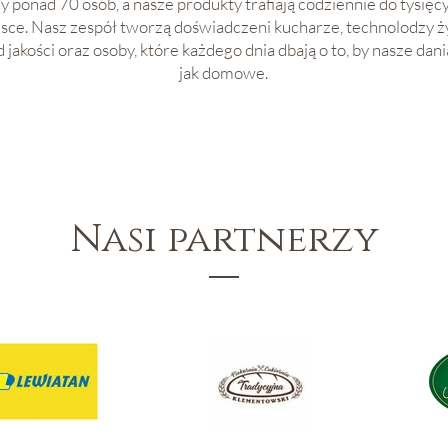
 ponad 70 osób, a nasze produkty trafiają codziennie do tysięc
lsce. Nasz zespół tworzą doświadczeni kucharze, technolodzy ż
od jakości oraz osoby, które każdego dnia dbają o to, by nasze da
jak domowe.
Nasi partnerzy