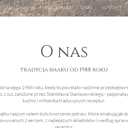
PY STACJONARNE
WSPÓŁPRACA
O NAS
KONTAKT
O nas
tradycja smaku od 1988 roku
toria sięga 1988 roku, kiedy to powstało rodzinne przedsiębior
p. z o.o. założone przez Stanisława Staniszewskiego - pasjonata 
kuchni i miłośnika tradycyjnych receptur.
ątku naszym celem było tworzenie potraw, które smakują jak 
owywanych z sercem, z najlepszych składników i według spra
receptur.