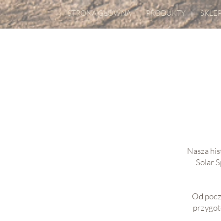
STRONA GŁÓWNA
PRODUKTY
SKLE
Nasza his
Solar S
Od pocz
przygot