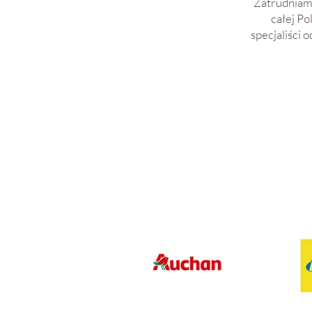
Zatrudniamy
całej Po
specjaliści 