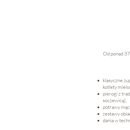
Od ponad 37 
klasyczne zup
kotlety mielo
pierogi z tra
soczewicą),
potrawy mącz
zestawy obi
dania w techn