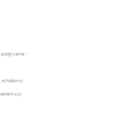
 podgrzania -
i, schabowy,
inakiem czy