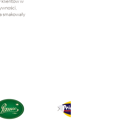
y klientów w
ywności,
nia smakowały