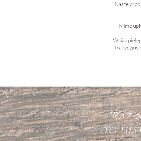
Nasze produ
Mimo upły
Wciąż pielę
tradycyjnyc
"Raz 
to his