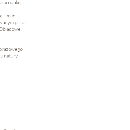
a produkcji.
 – m.in.
owanym przez
 Obiadowe,
jobrazowego
u natury,