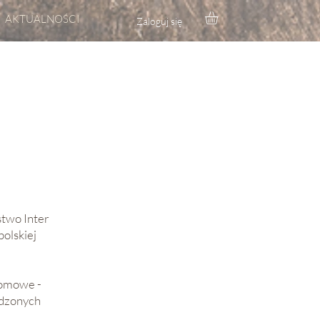
AKTUALNOŚCI
Zaloguj się
stwo Inter
polskiej
domowe -
wdzonych