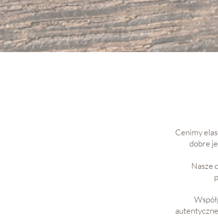
Cenimy elas
dobre je
Nasze d
p
Współp
autentyczne