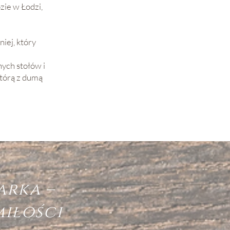
ie w Łodzi,
iej, który
ych stołów i
którą z dumą
arka –
miłości