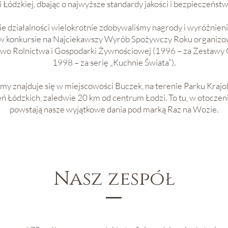
i Łódzkiej, dbając o najwyższe standardy jakości i bezpieczeństw
ie działalności wielokrotnie zdobywaliśmy nagrody i wyróżnienia
e w konkursie na Najciekawszy Wyrób Spożywczy Roku organiz
two Rolnictwa i Gospodarki Żywnościowej (1996 – za Zestawy
1998 – za serię „Kuchnie Świata”).
irmy znajduje się w miejscowości Buczek, na terenie Parku Kra
ń Łódzkich, zaledwie 20 km od centrum Łodzi. To tu, w otoczeni
powstają nasze wyjątkowe dania pod marką Raz na Wozie.
Nasz zespół