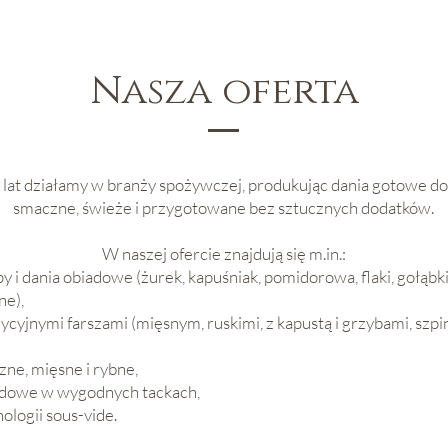
Nasza oferta
lat działamy w branży spożywczej, produkując dania gotowe do
smaczne, świeże i przygotowane bez sztucznych dodatków.
W naszej ofercie znajdują się m.in.:
y i dania obiadowe (żurek, kapuśniak, pomidorowa, flaki, gołąbk
ne),
dycyjnymi farszami (mięsnym, ruskimi, z kapustą i grzybami, szp
ne, mięsne i rybne,
adowe w wygodnych tackach,
ologii sous-vide.